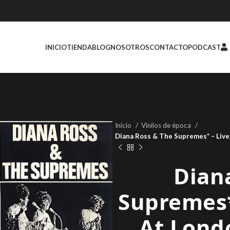
INICIO
TIENDA
BLOG
NOSOTROS
CONTACTO
PODCAST
Inicio
Vinilos de época
Diana Ross & The Supremes* – Live
Dian
Supremes*
At Londo