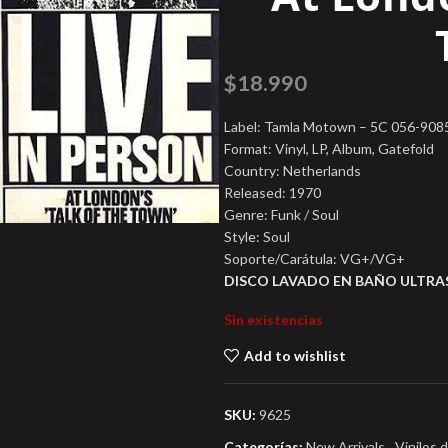
$
18.990
Label: Tamla Motown – 5C 056-908
Format: Vinyl, LP, Album, Gatefold
Country: Netherlands
Released: 1970
Genre: Funk / Soul
Style: Soul
Soporte/Carátula: VG+/VG+
DISCO LAVADO EN BAÑO ULTRA
Sin existencias
Add to wishlist
SKU:
9625
Categorías:
New Arrivals
,
Vinilos 