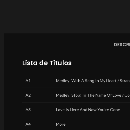
DESCR
Lista de Títulos
A1
Medley: With A Song In My Heart / Stran
A2
Medley: Stop! In The Name Of Love / C
A3
Love Is Here And Now You’re Gone
A4
More