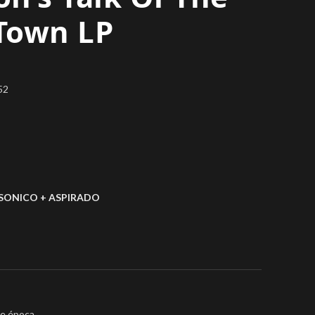
Town LP
52
SONICO + ASPIRADO
de época