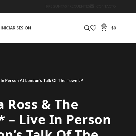
PREGUNTAS FRECUENTES
CONTACTO
0
INICIAR SESIÓN
$
0
 In Person At London’s Talk Of The Town LP
a Ross & The
 – Live In Person
n’s Talk Of The