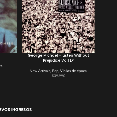
George Michael – Listen Without
Ma
Prejudice Vol1 LP
ca
New Arrivals
,
Pop
,
Vinilos de época
$
39.990
EVOS INGRESOS