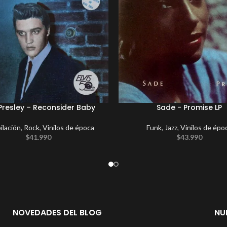
 Presley – Reconsider Baby
Sade ‎- Promise LP
lación
,
Rock
,
Vinilos de época
Funk
,
Jazz
,
Vinilos de épo
$
41.990
$
43.990
NOVEDADES DEL BLOG
NU