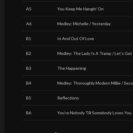
A5
You Keep Me Hangin’ On
A6
Medley: Michelle / Yesterday
B1
In And Out Of Love
B2
Medley: The Lady Is A Tramp / Let’s Get 
B3
The Happening
B4
Medley: Thoroughly Modern Millie / Sec
B5
Reflections
B6
You’re Nobody Till Somebody Loves You