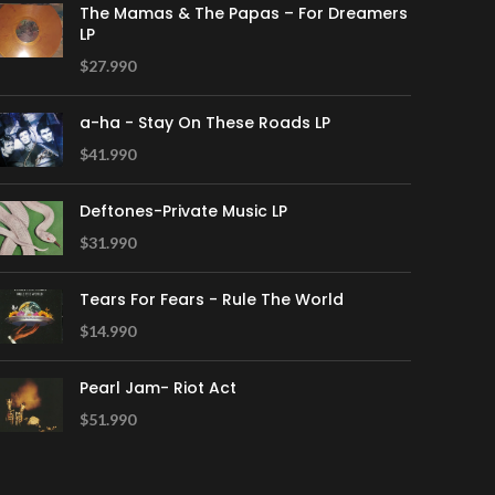
The Mamas & The Papas – For Dreamers
LP
$
27.990
a-ha - Stay On These Roads LP
$
41.990
Deftones-Private Music LP
$
31.990
Tears For Fears - Rule The World
$
14.990
Pearl Jam- Riot Act
$
51.990