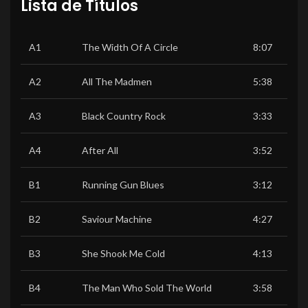
Lista de Títulos
A1
The Width Of A Circle
8:07
A2
All The Madmen
5:38
A3
Black Country Rock
3:33
A4
After All
3:52
B1
Running Gun Blues
3:12
B2
Saviour Machine
4:27
B3
She Shook Me Cold
4:13
B4
The Man Who Sold The World
3:58