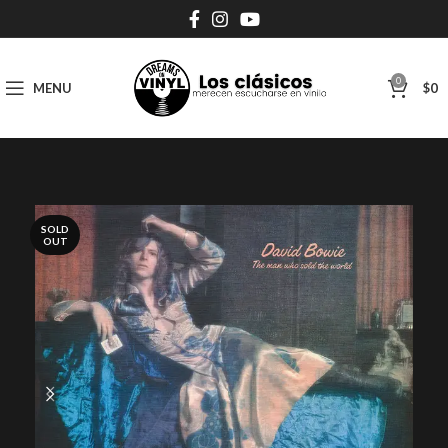
0
MENU
$
0
SOLD
OUT