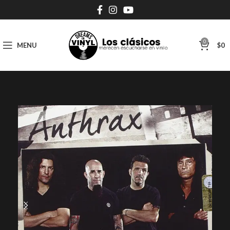
0
MENU
$
0