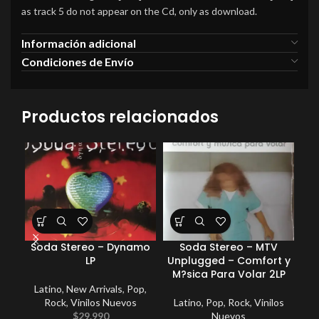
as track 5 do not appear on the Cd, only as download.
Información adicional
Condiciones de Envío
Productos relacionados
Soda Stereo – Dynamo
Soda Stereo – MTV
So
LP
Unplugged – Comfort y
M?sica Para Volar 2LP
Latino
,
New Arrivals
,
Pop
,
P
Rock
,
Vinilos Nuevos
Latino
,
Pop
,
Rock
,
Vinilos
$
29.990
Nuevos