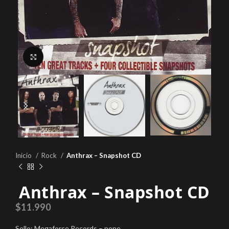
Click to enlarge
Inicio
Rock
Anthrax – Snapshot CD
Anthrax – Snapshot CD
$
11.990
Sello: Megaforce Records – none