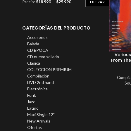
Precio:
$18.990
—
$25.990
FILTRAR
CATEGORÍAS DEL PRODUCTO
Accesorios
Balada
CD EPOCA
Various
CD nuevo sellado
From The
Clásica
COLECCION PREMIUM
Compilación
Compil
DVD 2nd hand
Sou
Electrónica
Funk
Jazz
Latino
Maxi Single 12"
New Arrivals
Ofertas