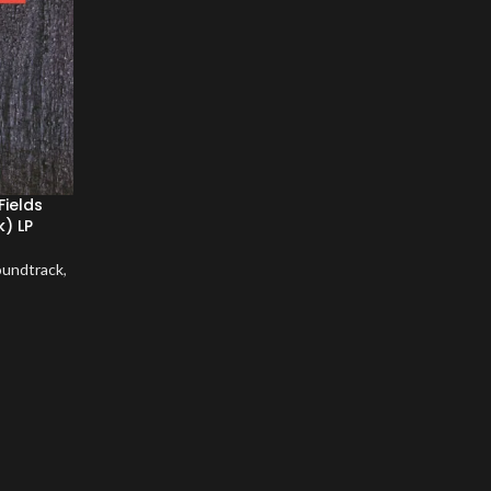
Fields
k) LP
oundtrack
,