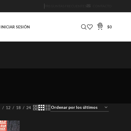
PREGUNTAS FRECUENTES
CONTACTO
0
INICIAR SESIÓN
$
0
IÓN
DVD
DVD 2ND HAND
DVD NUEVO SELLADO
0 Products
1 Product
0 Products
9
12
18
24
PRE-VENTA
REEDICIÓN
ROCK
ROCK & ROLL
oducts
0 Products
10 Products
213 Products
6 Products
 NUEVOS
cts