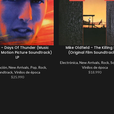
 – Days Of Thunder (Music
Mike Oldfield – The Killing 
 Motion Picture Soundtrack)
(Original Film Soundtrac
LP
Electrónica
,
New Arrivals
,
Rock
,
S
ación
,
New Arrivals
,
Pop
,
Rock
,
Vinilos de época
ndtrack
,
Vinilos de época
$
18.990
$
25.990