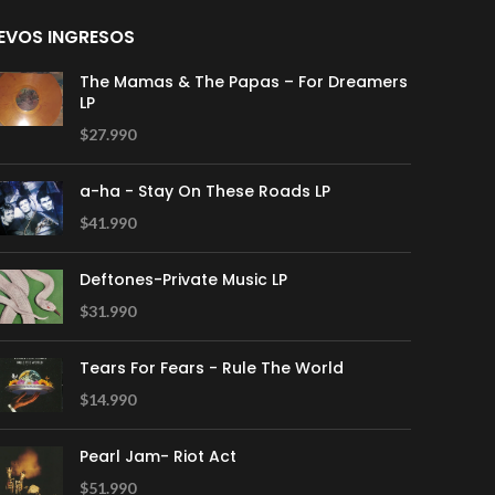
EVOS INGRESOS
The Mamas & The Papas – For Dreamers
LP
$
27.990
a-ha - Stay On These Roads LP
$
41.990
Deftones-Private Music LP
$
31.990
Tears For Fears - Rule The World
$
14.990
Pearl Jam- Riot Act
$
51.990