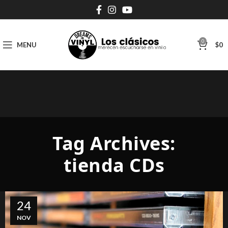
0
MENU
$
0
Tag Archives:
tienda CDs
24
NOV