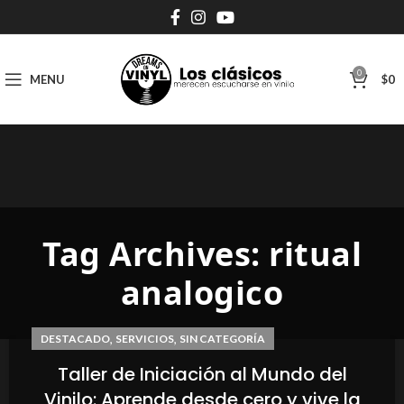
0
MENU
$
0
Tag Archives: ritual
analogico
,
,
DESTACADO
SERVICIOS
SIN CATEGORÍA
Taller de Iniciación al Mundo del
Vinilo: Aprende desde cero y vive la