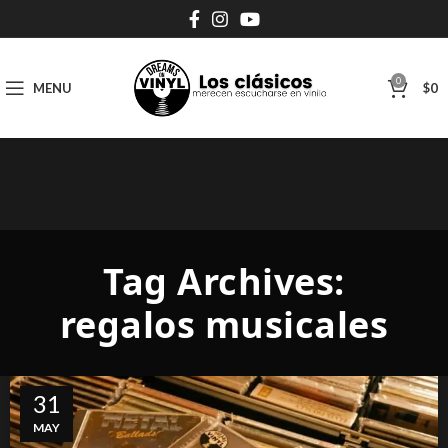
0
MENU
$
0
Tag Archives:
regalos musicales
31
MAY