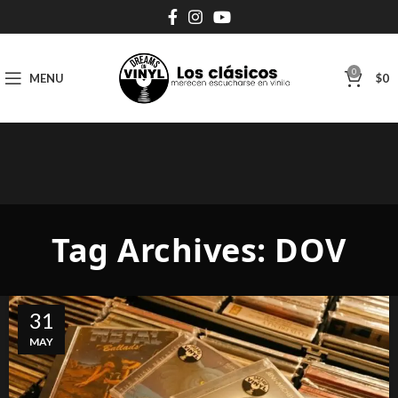
0
MENU
$
0
Tag Archives: DOV
31
MAY